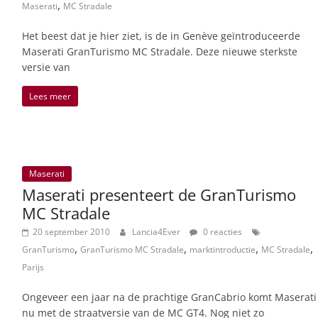
,
Maserati
MC Stradale
Het beest dat je hier ziet, is de in Genève geïntroduceerde
Maserati GranTurismo MC Stradale. Deze nieuwe sterkste
versie van
Lees meer
Maserati
Maserati presenteert de GranTurismo
MC Stradale
20 september 2010
Lancia4Ever
0 reacties
,
,
,
,
GranTurismo
GranTurismo MC Stradale
marktintroductie
MC Stradale
Parijs
Ongeveer een jaar na de prachtige GranCabrio komt Maserati
nu met de straatversie van de MC GT4. Nog niet zo