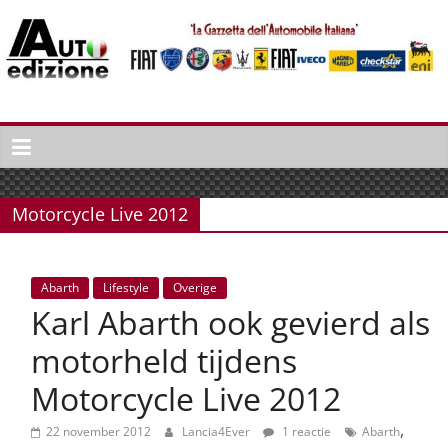
Spring
naar
inhoud
Auto
Edizione
La
Gazetta
Motorcycle Live 2012
dell'Automobile
Italiana
|
Abarth
Lifestyle
Overige
Italiaans
Karl Abarth ook gevierd als
autonieuws
&
motorheld tijdens
lifestyle
Motorcycle Live 2012
,
22 november 2012
Lancia4Ever
1 reactie
Abarth