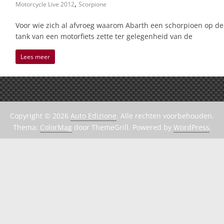
,
Motorcycle Live 2012
Scorpione
Voor wie zich al afvroeg waarom Abarth een schorpioen op de
tank van een motorfiets zette ter gelegenheid van de
Lees meer
Copyright © 2026
Auto Edizione
. Alle rechten voorbehouden.
Thema:
ColorMag
door ThemeGrill. Powered by
WordPress
.