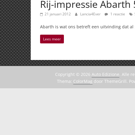
Rij-impressie Abarth
21 januari 2012
Lancia4Ever
1 reactie
Abarth is wat ons betreft een uitvinding dat al
Lees meer
Copyright © 2026
Auto Edizione
. Alle 
Thema:
ColorMag
door ThemeGrill. P