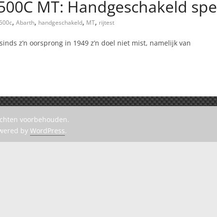
 500C MT: Handgeschakeld spe
,
,
,
,
500c
Abarth
handgeschakeld
MT
rijtest
 sinds z’n oorsprong in 1949 z’n doel niet mist, namelijk van
rechten voorbehouden.
owered by
WordPress
.