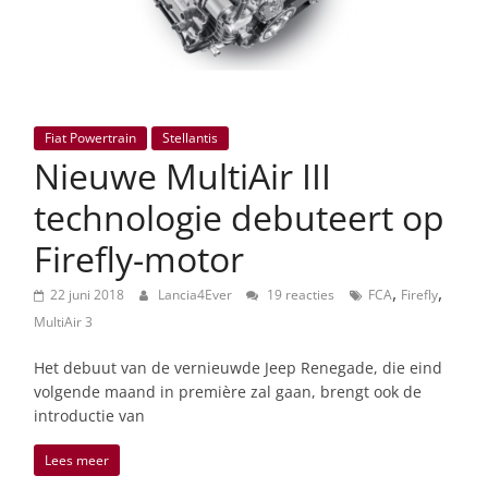
Fiat Powertrain
Stellantis
Nieuwe MultiAir III
technologie debuteert op
Firefly-motor
,
,
22 juni 2018
Lancia4Ever
19 reacties
FCA
Firefly
MultiAir 3
Het debuut van de vernieuwde Jeep Renegade, die eind
volgende maand in première zal gaan, brengt ook de
introductie van
Lees meer