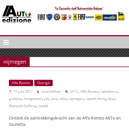
Spring
naar
inhoud
Auto
Edizione
La
Gazetta
nijmegen
dell'Automobile
Italiana
|
Alfa Romeo
Overige
Italiaans
,
,
,
15 juni 2011
Lancia4Ever
2011
Alfa Romeo
apeldoorn
autonieuws
,
,
,
,
,
,
,
&
giulietta
hoogeveen
juli
juni
mito
nijmegen
speed dating days
,
lifestyle
Wensink Galleria
zwolle
Ontdek de aantrekkingskracht van de Alfa Romeo MiTo en
Giulietta