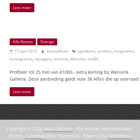
Lees meer
Alfa Romeo
Overige
,
,
,
15 april 2010
Lancia4Ever
apeldoorn
arnhem
hoogeveen
,
,
,
,
kortingsactie
nijmegen
reclame
Wensink
zwolle
Profiteer tot 25 mei van €1000,- extra korting bij Wensink
Galleria. Deze aanbieding geldt voor 38 Alfa’s die op voorraad
Lees meer
Copyright © 2026
Auto Edizione
. Alle rechten voorbehouden.
Thema:
ColorMag
door ThemeGrill. Powered by
WordPress
.