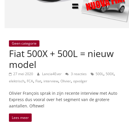
Geen categorie
Fiat 500X + 500L = nieuw
model
,
,
27 mei 2020
Lancia4Ever
3 reacties
500L
500X
,
,
,
,
,
elektrisch
FCA
Fiat
interview
Olivier
opvolger
Olivier François sprak in zijn recente interview met Auto
Express dus vooral over het segment van de grotere
aantallen. Oftewel
Lees meer