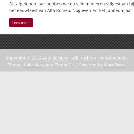
Dit afgelopen jaar hebben we op vele manieren stilgestaan bi
het eeuwfeest van Alfa Romeo. Nog even en het jubileumjaar
Lees meer
Copyright © 2026
Auto Edizione
. Alle rechten voorbehouden.
Thema:
ColorMag
door ThemeGrill. Powered by
WordPress
.