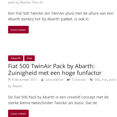
,
pack by Abarth
Twin Air
Een Fiat 500 TwinAir (en TwinAir plus) met de allure van een
Abarth dankzij het ‘by Abarth’ pakket, is ook in
Lees meer
Abarth
Fiat
Fiat 500 TwinAir Pack by Abarth:
Zuinigheid met een hoge funfactor
,
,
8 december 2011
Lancia4Ever
0 reacties
500
Fiat
pack
by Abarth
De Fiat 500 Pack by Abarth is een creatief concept met de
sterke kleine tweecilinder TwinAir als basis. Dat de
Lees meer