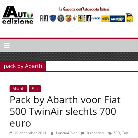
Spring
naar
inhoud
Auto
Edizione
La
Gazetta
pack by Abarth
dell'Automobile
Italiana
|
Abarth
Fiat
Italiaans
Pack by Abarth voor Fiat
autonieuws
&
500 TwinAir slechts 700
lifestyle
euro
,
,
10 december 2011
Lancia4Ever
0 reacties
500
Fiat