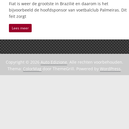
Fiat is weer de grootste in Brazilië en daarom is het
bijvoorbeeld de hoofdsponsor van voetbalclub Palmeiras. Dit
feit zorgt
Lees meer
Copyright © 2026
Auto Edizione
. Alle rechten voorbehouden.
Thema:
ColorMag
door ThemeGrill. Powered by
WordPress
.