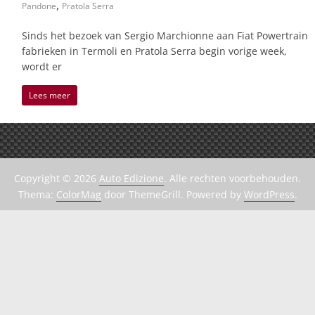
,
Pandone
Pratola Serra
Sinds het bezoek van Sergio Marchionne aan Fiat Powertrain
fabrieken in Termoli en Pratola Serra begin vorige week,
wordt er
Lees meer
Copyright © 2026
Auto Edizione
. Alle rechten voorbehouden.
Thema:
ColorMag
door ThemeGrill. Powered by
WordPress
.