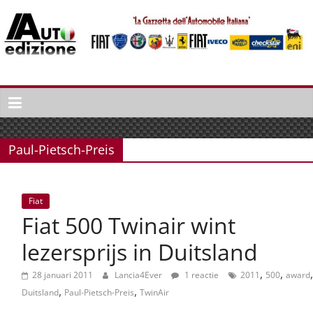
Spring
naar
inhoud
Auto
Edizione
La
Gazetta
Paul-Pietsch-Preis
dell'Automobile
Italiana
|
Fiat
Italiaans
Fiat 500 Twinair wint
autonieuws
&
lezersprijs in Duitsland
lifestyle
,
,
,
28 januari 2011
Lancia4Ever
1 reactie
2011
500
award
,
,
Duitsland
Paul-Pietsch-Preis
TwinAir