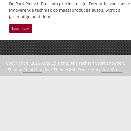
De Paul-Pietsch-Preis om precies te zijn. Deze prijs voor beste
innoverende techniek op massaproductie auto’s, wordt al
jaren uitgeloofd door
Lees meer
Copyright © 2026
Auto Edizione
. Alle rechten voorbehouden.
Thema:
ColorMag
door ThemeGrill. Powered by
WordPress
.