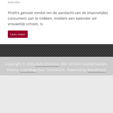
kalender
Pirelli’s geniale vondst om de aandacht van de (mannelijke)
consument aan te trekken, middels een kalender vol
vrouwelijk schoon, is
Lees meer
Copyright © 2026
Auto Edizione
. Alle rechten voorbehouden.
Thema:
ColorMag
door ThemeGrill. Powered by
WordPress
.