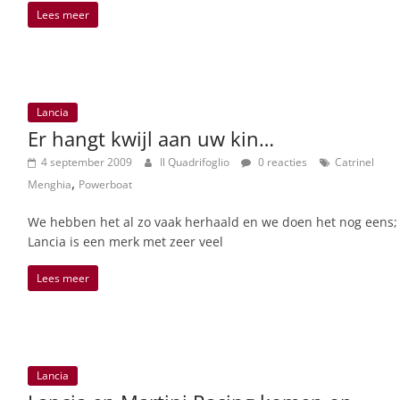
Lees meer
Lancia
Er hangt kwijl aan uw kin…
4 september 2009
Il Quadrifoglio
0 reacties
Catrinel
,
Menghia
Powerboat
We hebben het al zo vaak herhaald en we doen het nog eens;
Lancia is een merk met zeer veel
Lees meer
Lancia