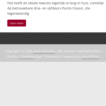
Fiat heeft de ideale lowcost eigenlijk al lang in huis, namelijk
de betrouwbare drie- en vijfdeurs Punto Classic, die
tegenwoordig
Lees meer
Copyright © 2026
Auto Edizione
. Alle rechten voorbehouden.
Thema:
ColorMag
door ThemeGrill. Powered by
WordPress
.