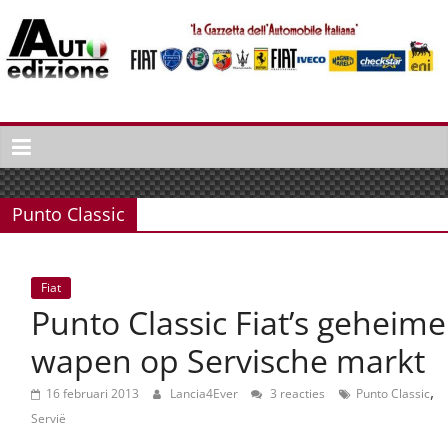
Spring
naar
inhoud
Auto
Edizione
La
Gazetta
Punto Classic
dell'Automobile
Italiana
|
Fiat
Italiaans
Punto Classic Fiat’s geheime
autonieuws
&
wapen op Servische markt
lifestyle
,
16 februari 2013
Lancia4Ever
3 reacties
Punto Classic
Servië