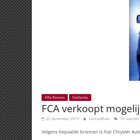
Alfa Romeo
Stellantis
FCA verkoopt mogeli
22 december 2015
Lancia4Ever
16 reacties
Volgens bepaalde bronnen is Fiat Chrysler A