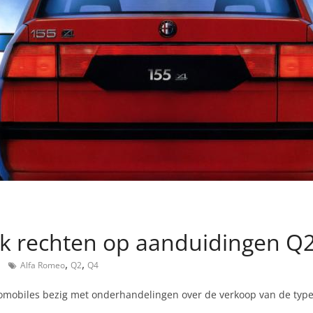
jk rechten op aanduidingen Q
,
,
Alfa Romeo
Q2
Q4
utomobiles bezig met onderhandelingen over de verkoop van de ty