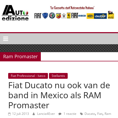
Spring
naar
inhoud
Auto
Edizione
La
Gazetta
Ram Promaster
dell'Automobile
Italiana
|
Fiat Professional - Iveco
Stellantis
Italiaans
Fiat Ducato nu ook van de
autonieuws
&
band in Mexico als RAM
lifestyle
Promaster
,
,
12 juli 2013
Lancia4Ever
1 reactie
Ducato
Fiat
Ram