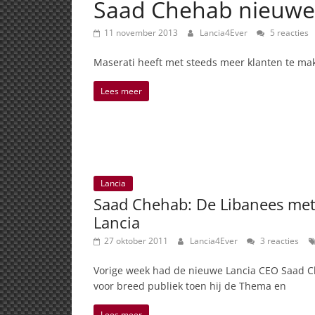
Saad Chehab nieuwe 
11 november 2013
Lancia4Ever
5 reacties
Maserati heeft met steeds meer klanten te mak
Lees meer
Lancia
Saad Chehab: De Libanees met
Lancia
27 oktober 2011
Lancia4Ever
3 reacties
Vorige week had de nieuwe Lancia CEO Saad C
voor breed publiek toen hij de Thema en
Lees meer