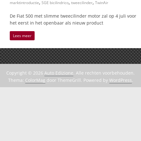
,
,
,
marktintroductie
SGE bicilindrico
tweecilinder
TwinAir
De Fiat 500 met slimme tweecilinder motor zal op 4 juli voor
het eerst in het openbaar als nieuw product
Lees meer
Copyright © 2026
Auto Edizione
. Alle rechten voorbehouden.
Thema:
ColorMag
door ThemeGrill. Powered by
WordPress
.