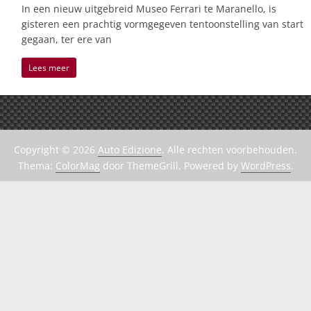
In een nieuw uitgebreid Museo Ferrari te Maranello, is
gisteren een prachtig vormgegeven tentoonstelling van start
gegaan, ter ere van
Lees meer
Copyright © 2026
Auto Edizione
. Alle rechten voorbehouden.
Thema:
ColorMag
door ThemeGrill. Powered by
WordPress
.