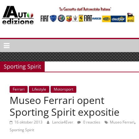
Spring
naar
inhoud
Auto
Edizione
La
Gazetta
Sporting Spirit
dell'Automobile
Italiana
|
Ferrari
Lifestyle
Motorsport
Italiaans
Museo Ferrari opent
autonieuws
&
Sporting Spirit expositie
lifestyle
,
16 oktober 2013
Lancia4Ever
0 reacties
Museo Ferrari
Sporting Spirit