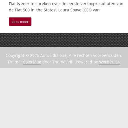
Fiat is zeer te spreken over de eerste verkoopresultaten van
de Fiat 500 in ’the States’. Laura Soave (CEO van
Lees meer
Copyright © 2026
Auto Edizione
. Alle rechten voorbehouden.
Thema:
ColorMag
door ThemeGrill. Powered by
WordPress
.