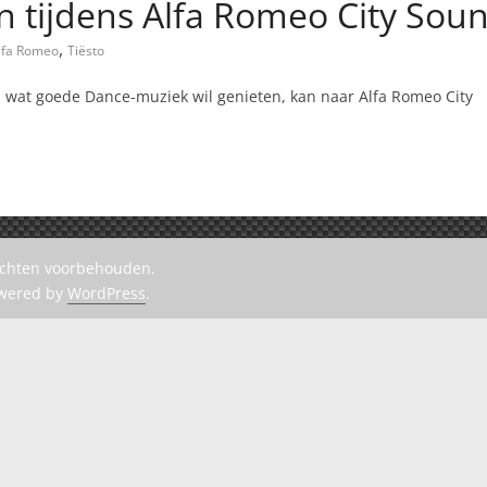
an tijdens Alfa Romeo City Sou
,
lfa Romeo
Tiësto
n wat goede Dance-muziek wil genieten, kan naar Alfa Romeo City
rechten voorbehouden.
owered by
WordPress
.