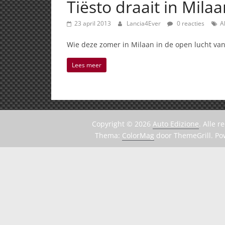
Tiësto draait in Mila
23 april 2013
Lancia4Ever
0 reacties
A
Wie deze zomer in Milaan in de open lucht va
Lees meer
Copyright © 2026
Auto Edizione
. Alle 
Thema:
ColorMag
door ThemeGrill. P