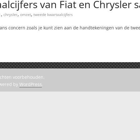
alcijfers van Fiat en Chrysler
,
,
,
1
chrysler
omzet
tweede kwartaalcijfers
kaans concern zoals je kunt zien aan de handtekeningen van de twe
rechten voorbehouden.
owered by
WordPress
.