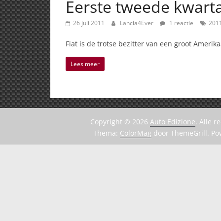
Eerste tweede kwarta
26 juli 2011
Lancia4Ever
1 reactie
201
Fiat is de trotse bezitter van een groot Ameri
Lees meer
Copyright © 2026
Auto Edizione
. Alle 
Thema:
ColorMag
door ThemeGrill. P