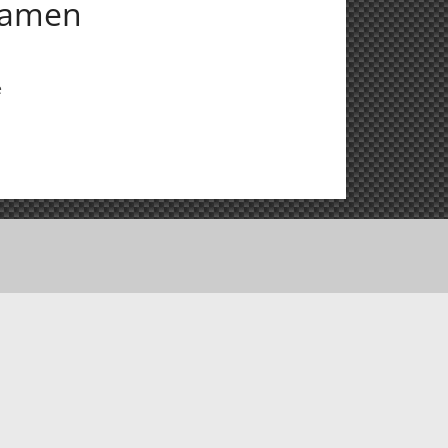
 samen
e