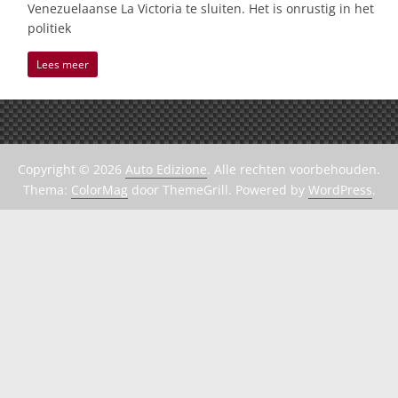
Venezuelaanse La Victoria te sluiten. Het is onrustig in het
politiek
Lees meer
Copyright © 2026
Auto Edizione
. Alle rechten voorbehouden.
Thema:
ColorMag
door ThemeGrill. Powered by
WordPress
.