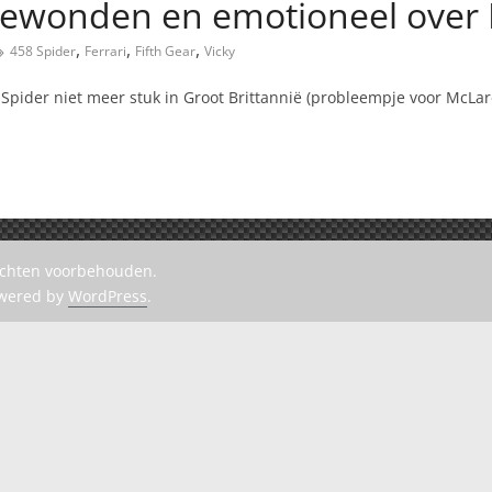
ewonden en emotioneel over F
,
,
,
458 Spider
Ferrari
Fifth Gear
Vicky
 Spider niet meer stuk in Groot Brittannië (probleempje voor McLare
rechten voorbehouden.
owered by
WordPress
.