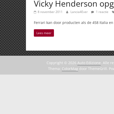
Vicky Henderson opg
8 november 2011
Lancia4Ever
1 reactie
Ferrari kan door producten als de 458 Italia en
Lees meer
Copyright © 2026
Auto Edizione
. Alle 
Thema:
ColorMag
door ThemeGrill. P