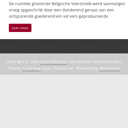
De rustieke glooiende Belgische Voerstreek werd vanmorgen
vroeg opgeschrikt door een donderend geraas van een
ontsporende goederentrein vol vers geproduceerde
Lees meer
Copyright © 2026
Auto Edizione
. Alle rechten voorbehouden.
Thema:
ColorMag
door ThemeGrill. Powered by
WordPress
.