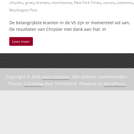
,
,
,
,
,
,
,
chrysler
groei
kranten
marchionne
New York Times
succes
toekomst
Washington Post
De belangrijkste kranten in de VS zijn er momenteel vol van;
De resultaten van Chrysler met dank aan Fiat. In
Lees meer
Copyright © 2026
Auto Edizione
. Alle rechten voorbehouden.
Thema:
ColorMag
door ThemeGrill. Powered by
WordPress
.