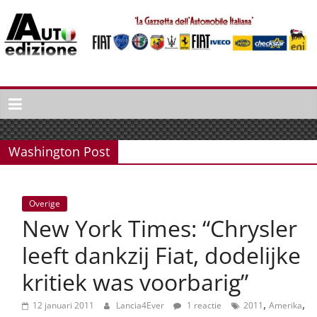
Spring
naar
inhoud
Auto
Edizione
La
Gazetta
Washington Post
dell'Automobile
Italiana
|
Overige
Italiaans
New York Times: “Chrysler
autonieuws
&
leeft dankzij Fiat, dodelijke
lifestyle
kritiek was voorbarig”
,
,
12 januari 2011
Lancia4Ever
1 reactie
2011
Amerika