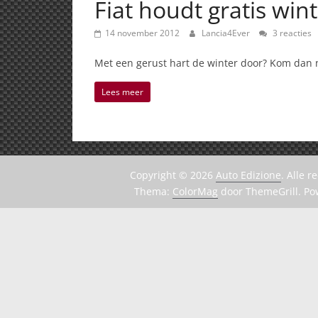
Fiat houdt gratis wi
14 november 2012
Lancia4Ever
3 reacties
Met een gerust hart de winter door? Kom dan 
Lees meer
Copyright © 2026
Auto Edizione
. Alle 
Thema:
ColorMag
door ThemeGrill. P