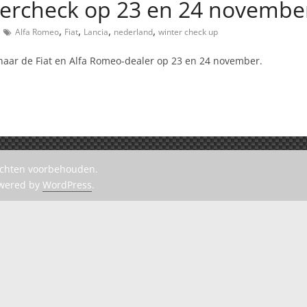
ntercheck op 23 en 24 novembe
,
,
,
,
Alfa Romeo
Fiat
Lancia
nederland
winter check up
naar de Fiat en Alfa Romeo-dealer op 23 en 24 november.
rechten voorbehouden.
owered by
WordPress
.