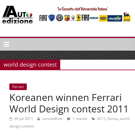
Spring
naar
inhoud
Auto
Edizione
La
Gazetta
world design contest
dell'Automobile
Italiana
|
Ferrari
Italiaans
Koreanen winnen Ferrari
autonieuws
&
World Design contest 2011
lifestyle
,
,
20 juli 2011
Lancia4Ever
1 reactie
2011
Korea
world
design contest