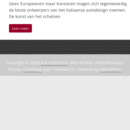
Geen Europeanen maar Koreanen mogen zich tegenwoordig
de beste ontwerpers van het Italiaanse autodesign noemen.
De kunst van het schetsen
Lees meer
Copyright © 2026
Auto Edizione
. Alle rechten voorbehouden.
Thema:
ColorMag
door ThemeGrill. Powered by
WordPress
.