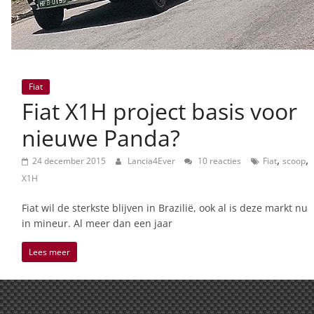
Fiat
Fiat X1H project basis voor
nieuwe Panda?
,
,
24 december 2015
Lancia4Ever
10 reacties
Fiat
scoop
X1H
Fiat wil de sterkste blijven in Brazilië, ook al is deze markt nu
in mineur. Al meer dan een jaar
Lees meer