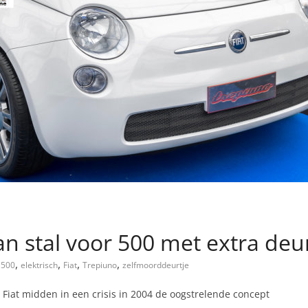
an stal voor 500 met extra deu
,
,
,
,
500
elektrisch
Fiat
Trepiuno
zelfmoorddeurtje
 Fiat midden in een crisis in 2004 de oogstrelende concept