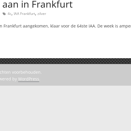
 aan in Frankfurt
,
,
4c
IAA Frankfurt
zilver
s in Frankfurt aangekomen, klaar voor de 64ste IAA. De week is am
rechten voorbehouden.
owered by
WordPress
.