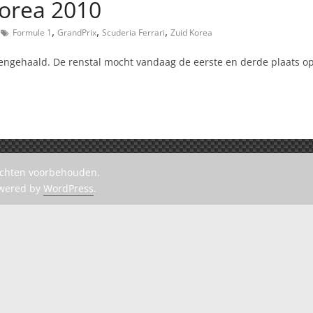
Korea 2010
,
,
,
Formule 1
GrandPrix
Scuderia Ferrari
Zuid Korea
nengehaald. De renstal mocht vandaag de eerste en derde plaats 
rechten voorbehouden.
owered by
WordPress
.