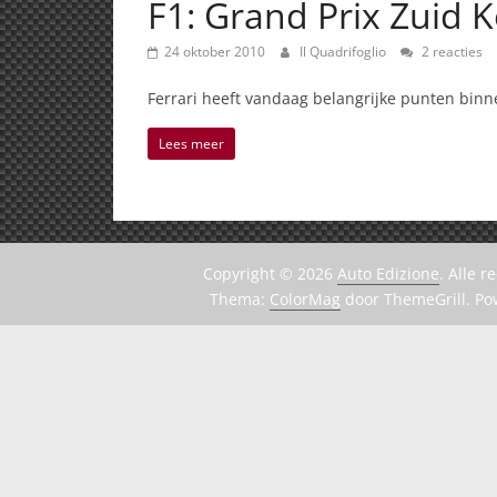
F1: Grand Prix Zuid 
24 oktober 2010
Il Quadrifoglio
2 reacties
Ferrari heeft vandaag belangrijke punten bin
Lees meer
Copyright © 2026
Auto Edizione
. Alle 
Thema:
ColorMag
door ThemeGrill. P