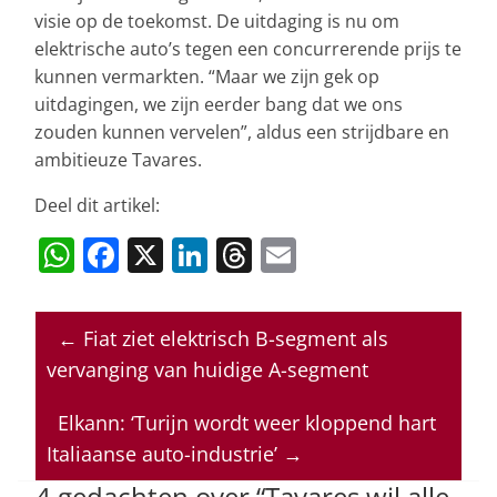
visie op de toekomst. De uitdaging is nu om
elektrische auto’s tegen een concurrerende prijs te
kunnen vermarkten. “Maar we zijn gek op
uitdagingen, we zijn eerder bang dat we ons
zouden kunnen vervelen”, aldus een strijdbare en
ambitieuze Tavares.
Deel dit artikel:
W
F
X
Li
T
E
h
a
n
h
m
at
c
k
re
ai
←
Fiat ziet elektrisch B-segment als
s
e
e
a
l
vervanging van huidige A-segment
A
b
dI
d
p
o
n
s
Elkann: ‘Turijn wordt weer kloppend hart
Italiaanse auto-industrie’
→
p
o
4 gedachten over “
Tavares wil alle