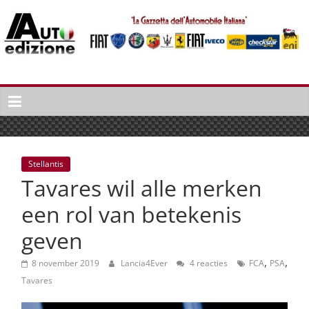
Spring
naar
inhoud
Auto
Edizione
La
Gazetta
dell'Automobile
Stellantis
Italiana
Tavares wil alle merken
|
Italiaans
een rol van betekenis
autonieuws
geven
&
lifestyle
,
,
8 november 2019
Lancia4Ever
4 reacties
FCA
PSA
Tavares