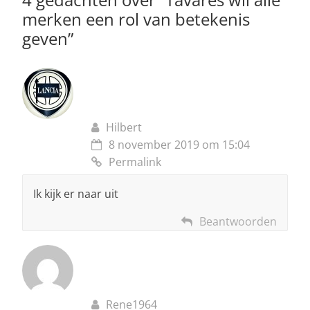
k
merken een rol van betekenis
geven
”
Hilbert
8 november 2019 om 15:04
Permalink
Ik kijk er naar uit
Beantwoorden
Rene1964