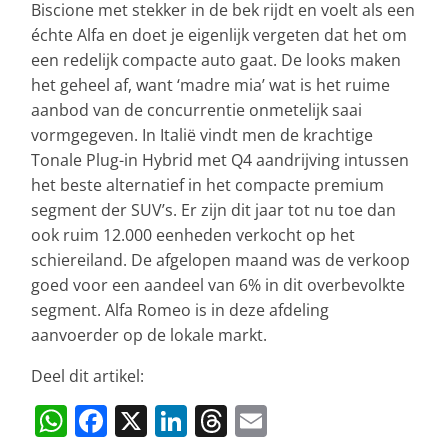
Biscione met stekker in de bek rijdt en voelt als een
échte Alfa en doet je eigenlijk vergeten dat het om
een redelijk compacte auto gaat. De looks maken
het geheel af, want ‘madre mia’ wat is het ruime
aanbod van de concurrentie onmetelijk saai
vormgegeven. In Italië vindt men de krachtige
Tonale Plug-in Hybrid met Q4 aandrijving intussen
het beste alternatief in het compacte premium
segment der SUV’s. Er zijn dit jaar tot nu toe dan
ook ruim 12.000 eenheden verkocht op het
schiereiland. De afgelopen maand was de verkoop
goed voor een aandeel van 6% in dit overbevolkte
segment. Alfa Romeo is in deze afdeling
aanvoerder op de lokale markt.
Deel dit artikel:
W
F
X
Li
T
E