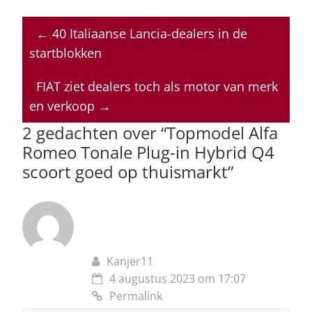
h
a
n
h
m
at
c
k
re
ai
←
40 Italiaanse Lancia-dealers in de
s
e
e
a
l
startblokken
A
b
dI
d
p
o
n
s
FIAT ziet dealers toch als motor van merk
en verkoop
→
p
o
2 gedachten over “
Topmodel Alfa
k
Romeo Tonale Plug-in Hybrid Q4
scoort goed op thuismarkt
”
Kanjer11
4 augustus 2023 om 17:07
Permalink