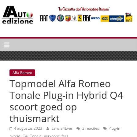
Spring
naar
inhoud
Auto
Edizione
La
Gazetta
dell'Automobile
Alfa Romeo
Italiana
Topmodel Alfa Romeo
|
Italiaans
Tonale Plug-in Hybrid Q4
autonieuws
scoort goed op
&
lifestyle
thuismarkt
4 augustus 2023
Lancia4Ever
2 reacties
Plug-in
,
,
,
hybrid
Q4
Tonale
verkoopcijfers