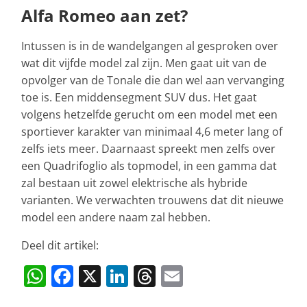
Alfa Romeo aan zet?
Intussen is in de wandelgangen al gesproken over
wat dit vijfde model zal zijn. Men gaat uit van de
opvolger van de Tonale die dan wel aan vervanging
toe is. Een middensegment SUV dus. Het gaat
volgens hetzelfde gerucht om een model met een
sportiever karakter van minimaal 4,6 meter lang of
zelfs iets meer. Daarnaast spreekt men zelfs over
een Quadrifoglio als topmodel, in een gamma dat
zal bestaan uit zowel elektrische als hybride
varianten. We verwachten trouwens dat dit nieuwe
model een andere naam zal hebben.
Deel dit artikel:
W
F
X
Li
T
E
h
a
n
h
m