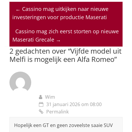
at
c
k
re
ai
←
Cassino mag uitkijken naar nieuwe
s
e
e
a
l
investeringen voor productie Maserati
A
b
dI
d
p
o
n
s
Cassino mag zich eerst storten op nieuwe
Maserati Grecale
→
p
o
2 gedachten over “
Vijfde model uit
k
Melfi is mogelijk een Alfa Romeo
”
Wim
31 januari 2026 om 08:00
Permalink
Hopelijk een GT en geen zoveelste saaie SUV