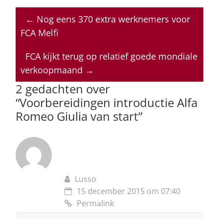
at
c
k
re
ai
←
Nog eens 370 extra werknemers voor
s
e
e
a
l
FCA Melfi
A
b
dI
d
p
o
n
s
FCA kijkt terug op relatief goede mondiale
verkoopmaand
→
p
o
2 gedachten over
k
“
Voorbereidingen introductie Alfa
Romeo Giulia van start
”
Lusso
15 december 2015 om 07:40
Permalink