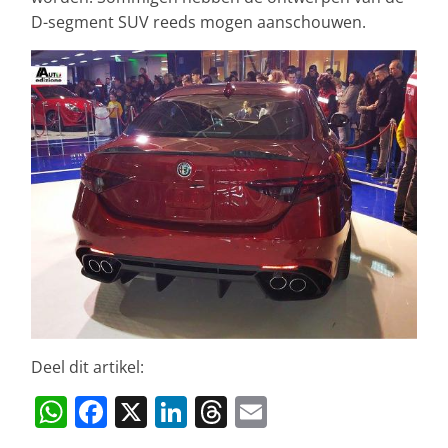
D-segment SUV reeds mogen aanschouwen.
Deel dit artikel:
W
F
X
Li
T
E
h
a
n
h
m