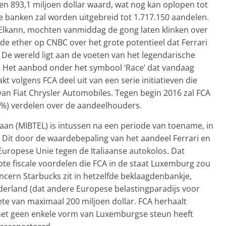
len 893,1 miljoen dollar waard, wat nog kan oplopen tot
e banken zal worden uitgebreid tot 1.717.150 aandelen.
 Elkann, mochten vanmiddag de gong laten klinken over
de ether op CNBC over het grote potentieel dat Ferrari
De wereld ligt aan de voeten van het legendarische
. Het aanbod onder het symbool ‘Race’ dat vandaag
kt volgens FCA deel uit van een serie initiatieven die
 van Fiat Chrysler Automobiles. Tegen begin 2016 zal FCA
0%) verdelen over de aandeelhouders.
aan (MIBTEL) is intussen na een periode van toename, in
Dit door de waardebepaling van het aandeel Ferrari en
 Europese Unie tegen de Italiaanse autokolos. Dat
te fiscale voordelen die FCA in de staat Luxemburg zou
cern Starbucks zit in hetzelfde beklaagdenbankje,
ederland (dat andere Europese belastingparadijs voor
oete van maximaal 200 miljoen dollar. FCA herhaalt
 het geen enkele vorm van Luxemburgse steun heeft