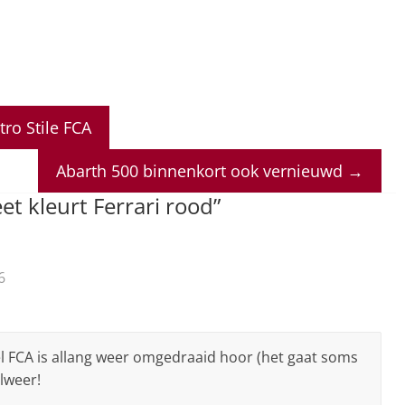
tro Stile FCA
Abarth 500 binnenkort ook vernieuwd
→
eet kleurt Ferrari rood
”
6
l FCA is allang weer omgedraaid hoor (het gaat soms
alweer!