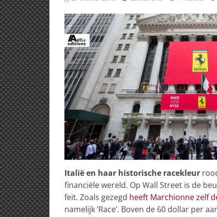
Italië en haar historische racekleur
rood
financiële wereld. Op Wall Street is de be
feit. Zoals gezegd
heeft Marchionne zelf d
namelijk ‘Race’. Boven de 60 dollar per aan