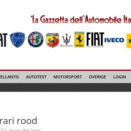
TELLANTIS
AUTOTEST
MOTORSPORT
OVERIGE
LOGIN
rari rood
,
,
FCA
Ferrari
Wall Street