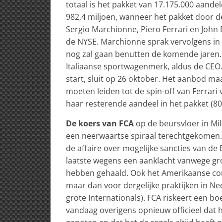
totaal is het pakket van 17.175.000 aande
982,4 miljoen, wanneer het pakket door d
Sergio Marchionne, Piero Ferrari en John
de NYSE. Marchionne sprak vervolgens in 
nog zal gaan benutten de komende jaren. 
Italiaanse sportwagenmerk, aldus de CEO
start, sluit op 26 oktober. Het aanbod maa
moeten leiden tot de spin-off van Ferrari
haar resterende aandeel in het pakket (8
De koers van FCA
op de beursvloer in Mil
een neerwaartse spiraal terechtgekomen. 
de affaire over mogelijke sancties van de
laatste wegens een aanklacht vanwege gro
hebben gehaald. Ook het Amerikaanse con
maar dan voor dergelijke praktijken in N
grote Internationals). FCA riskeert een b
vandaag overigens opnieuw officieel dat