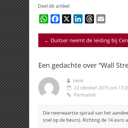
Deel dit artikel:
W
F
X
Li
T
E
h
a
n
h
m
at
c
k
re
ai
←
Duitser neemt de leiding bij Cen
s
e
e
a
l
A
b
dI
d
p
o
n
s
Een gedachte over “
Wall Str
p
o
k
henk
22 oktober 2015 om 17:2
Permalink
Die neerwaartse spiraal van het aandee
snel op de beurs). Richting de 14 euro 