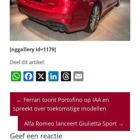
[nggallery id=1179]
Deel dit artikel:
W
F
X
Li
T
E
h
a
n
h
m
at
c
k
re
ai
←
Ferrari toont Portofino op IAA en
s
e
e
a
l
spreekt over toekomstige modellen
A
b
dI
d
p
o
n
s
Alfa Romeo lanceert Giulietta Sport
→
p
o
Geef een reactie