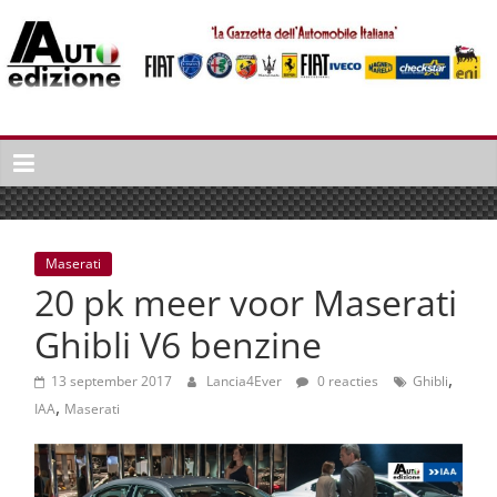
Spring
naar
inhoud
Auto
Edizione
La
Gazetta
dell'Automobile
Maserati
Italiana
20 pk meer voor Maserati
|
Italiaans
Ghibli V6 benzine
autonieuws
,
&
13 september 2017
Lancia4Ever
0 reacties
Ghibli
,
lifestyle
IAA
Maserati