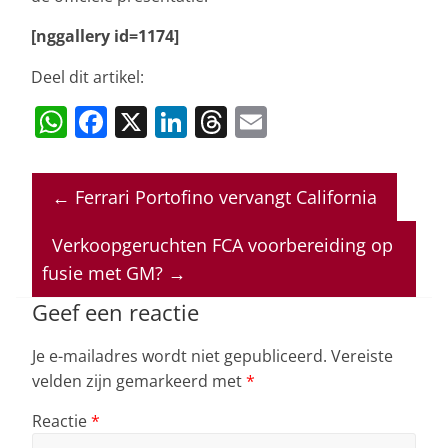
[nggallery id=1174]
Deel dit artikel:
W
F
X
Li
T
E
h
a
n
h
m
at
c
k
re
ai
←
Ferrari Portofino vervangt California
s
e
e
a
l
A
b
dI
d
Verkoopgeruchten FCA voorbereiding op
p
o
n
s
fusie met GM?
→
p
o
Geef een reactie
k
Je e-mailadres wordt niet gepubliceerd.
Vereiste
velden zijn gemarkeerd met
*
Reactie
*