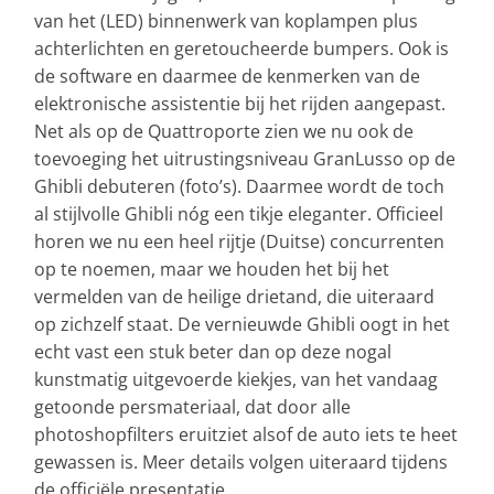
van het (LED) binnenwerk van koplampen plus
achterlichten en geretoucheerde bumpers. Ook is
de software en daarmee de kenmerken van de
elektronische assistentie bij het rijden aangepast.
Net als op de Quattroporte zien we nu ook de
toevoeging het uitrustingsniveau GranLusso op de
Ghibli debuteren (foto’s). Daarmee wordt de toch
al stijlvolle Ghibli nóg een tikje eleganter. Officieel
horen we nu een heel rijtje (Duitse) concurrenten
op te noemen, maar we houden het bij het
vermelden van de heilige drietand, die uiteraard
op zichzelf staat. De vernieuwde Ghibli oogt in het
echt vast een stuk beter dan op deze nogal
kunstmatig uitgevoerde kiekjes, van het vandaag
getoonde persmateriaal, dat door alle
photoshopfilters eruitziet alsof de auto iets te heet
gewassen is. Meer details volgen uiteraard tijdens
de officiële presentatie.