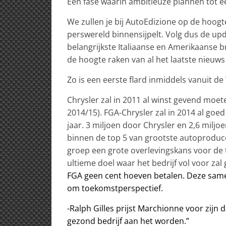
Een fase waarin ambitieuze plannen tot e
We zullen je bij AutoEdizione op de hoogt
perswereld binnensijpelt. Volg dus de up
belangrijkste Italiaanse en Amerikaanse b
de hoogte raken van al het laatste nieuws 
Zo is een eerste flard inmiddels vanuit d
Chrysler zal in 2011 al winst gevend moe
2014/15). FGA-Chrysler zal in 2014 al goe
jaar. 3 miljoen door Chrysler en 2,6 milj
binnen de top 5 van grootste autoproduce
groep een grote overlevingskans voor de t
ultieme doel waar het bedrijf vol voor zal
FGA geen cent hoeven betalen. Deze samen
om toekomstperspectief.
-Ralph Gilles prijst Marchionne voor zijn 
gezond bedrijf aan het worden.”