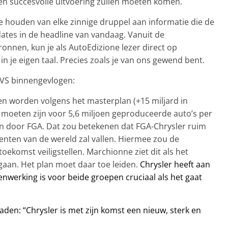
en succesvolle uitvoering zullen moeten komen.
e houden van elke zinnige druppel aan informatie die de
dates in de headline van vandaag. Vanuit de
ronnen, kun je als AutoEdizione lezer direct op
in je eigen taal. Precies zoals je van ons gewend bent.
e VS binnengevlogen:
ten worden volgens het masterplan (+15 miljard in
d moeten zijn voor 5,6 miljoen geproduceerde auto’s per
oen door FGA. Dat zou betekenen dat FGA-Chrysler ruim
nten van de wereld zal vallen. Hiermee zou de
oekomst veiligstellen. Marchionne ziet dit als het
 gaan. Het plan moet daar toe leiden.
Chrysler heeft aan
werking is voor beide groepen cruciaal als het gaat
daden: “Chrysler is met zijn komst een nieuw, sterk en