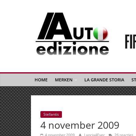
Spring
naar
inhoud
Auto
Edizione
La
Gazetta
HOME
MERKEN
LA GRANDE STORIA
S
dell'Automobile
Italiana
|
Italiaans
Stellantis
autonieuws
4 november 2009
&
lifestyle
4 november 2009
Lancia4Ever
26 reacties