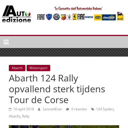
Spring
naar
inhoud
Auto
Edizione
La
Gazetta
dell'Automobile
Abarth
Motorsport
Italiana
Abarth 124 Rally
|
Italiaans
opvallend sterk tijdens
autonieuws
Tour de Corse
&
lifestyle
,
10 april 2018
Lancia4Ever
0 reacties
124 Spider
,
Abarth
Rally