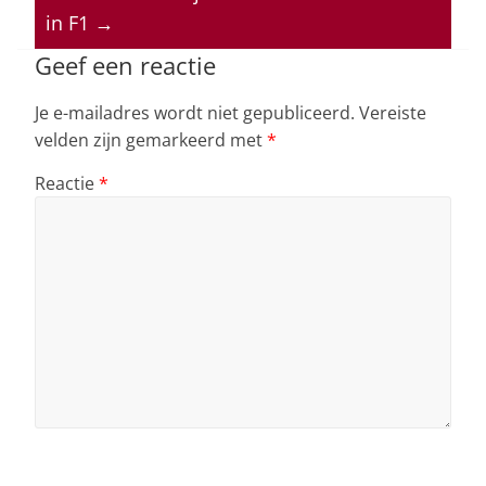
p
o
n
s
in F1
→
p
o
k
Geef een reactie
Je e-mailadres wordt niet gepubliceerd.
Vereiste
velden zijn gemarkeerd met
*
Reactie
*