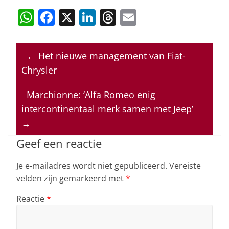
W
F
X
Li
T
E
h
a
n
h
m
at
c
k
re
ai
←
Het nieuwe management van Fiat-
s
e
e
a
l
Chrysler
A
b
dI
d
p
o
n
s
Marchionne: ‘Alfa Romeo enig
intercontinentaal merk samen met Jeep’
p
o
→
k
Geef een reactie
Je e-mailadres wordt niet gepubliceerd.
Vereiste
velden zijn gemarkeerd met
*
Reactie
*