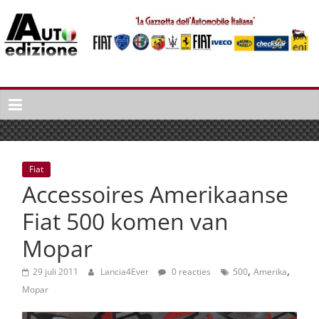
Spring
naar
inhoud
Auto
Edizione
La
Gazetta
dell'Automobile
Fiat
Italiana
Accessoires Amerikaanse
|
Italiaans
Fiat 500 komen van
autonieuws
Mopar
&
lifestyle
,
,
29 juli 2011
Lancia4Ever
0 reacties
500
Amerika
Mopar