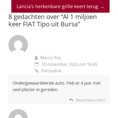
A
b
dI
d
p
o
n
s
Lancia’s herkenbare grille keert terug
→
p
o
8 gedachten over “
Al 1 miljoen
keer FIAT Tipo uit Bursa
”
k
Marco Pas
10 november 2022 om 16:45
Permalink
Ondergewaardeerde auto. Heb er 4 jaar met
veel plezier in gereden.
Beantwoorden