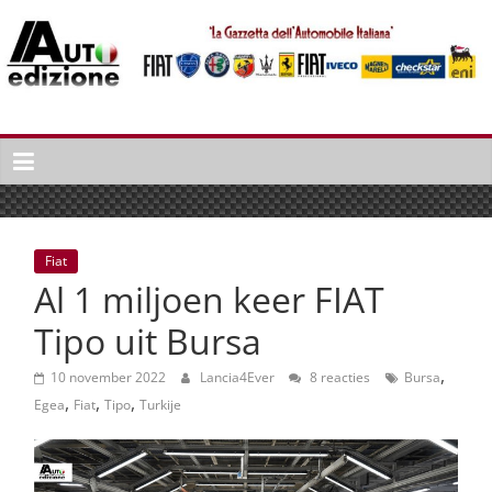
Spring
naar
inhoud
Auto
Edizione
La
Gazetta
dell'Automobile
Fiat
Italiana
Al 1 miljoen keer FIAT
|
Italiaans
Tipo uit Bursa
autonieuws
,
&
10 november 2022
Lancia4Ever
8 reacties
Bursa
,
,
,
lifestyle
Egea
Fiat
Tipo
Turkije