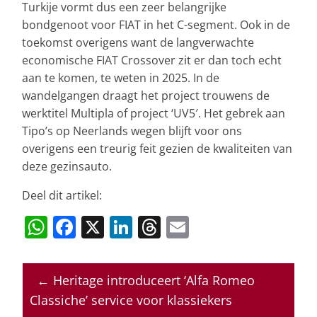
Turkije vormt dus een zeer belangrijke
bondgenoot voor FIAT in het C-segment. Ook in de
toekomst overigens want de langverwachte
economische FIAT Crossover zit er dan toch echt
aan te komen, te weten in 2025. In de
wandelgangen draagt het project trouwens de
werktitel Multipla of project ‘UV5′. Het gebrek aan
Tipo’s op Neerlands wegen blijft voor ons
overigens een treurig feit gezien de kwaliteiten van
deze gezinsauto.
Deel dit artikel:
W
F
X
Li
T
E
h
a
n
h
m
at
c
k
re
ai
←
Heritage introduceert ‘Alfa Romeo
s
e
e
a
l
Classiche’ service voor klassiekers