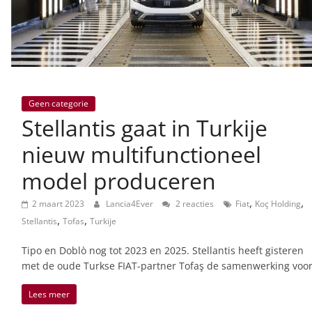
Geen categorie
Stellantis gaat in Turkije
nieuw multifunctioneel
model produceren
,
,
2 maart 2023
Lancia4Ever
2 reacties
Fiat
Koç Holding
,
,
Stellantis
Tofas
Turkije
Tipo en Doblò nog tot 2023 en 2025. Stellantis heeft gisteren
met de oude Turkse FIAT-partner Tofaş de samenwerking voo
Lees meer