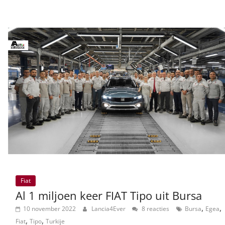
Fiat
Al 1 miljoen keer FIAT Tipo uit Bursa
,
,
10 november 2022
Lancia4Ever
8 reacties
Bursa
Egea
,
,
Fiat
Tipo
Turkije