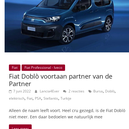
Fiat
Fiat Professional - Iveco
Fiat Doblò voortaan partner van de
Partner
,
,
7 juni 2022
Lancia4Ever
2 reacties
Bursa
Doblò
,
,
,
,
elektrisch
Fiat
PSA
Stellantis
Turkije
Alleen de naam leeft voort. Heel cru gezegd, is de Fiat Doblò
niet meer. Een daar bedoelen we natuurlijk mee
Lees meer