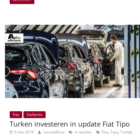
Fiat
Stellantis
Turken investeren in update Fiat Tipo
,
,
9 mei 2019
Lancia4Ever
4 reacties
Fiat
Tipo
Turkije