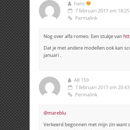
hans
7 februari 2017 om 18:25
Permalink
Nog over alfa romeo. Een stukje van
ht
Dat je met andere modellen ook kan scor
januari .
AR 159
7 februari 2017 om 20:43
Permalink
@mareblu
Verkeerd begonnen met mijn zin want de