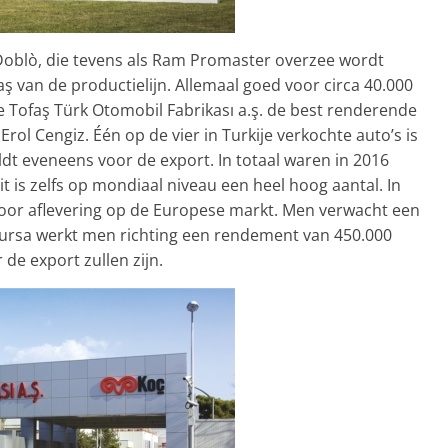
Doblò, die tevens als Ram Promaster overzee wordt
faş van de productielijn. Allemaal goed voor circa 40.000
e Tofaş Türk Otomobil Fabrikası a.ş. de best renderende
 Erol Cengiz. Één op de vier in Turkije verkochte auto’s is
dt eveneens voor de export. In totaal waren in 2016
t is zelfs op mondiaal niveau een heel hoog aantal. In
 voor aflevering op de Europese markt. Men verwacht een
ursa werkt men richting een rendement van 450.000
de export zullen zijn.