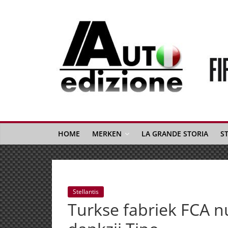
Spring
naar
inhoud
Auto
Edizione
La
Gazetta
HOME
MERKEN
LA GRANDE STORIA
S
dell'Automobile
Italiana
|
Italiaans
Stellantis
autonieuws
Turkse fabriek FCA 
&
lifestyle