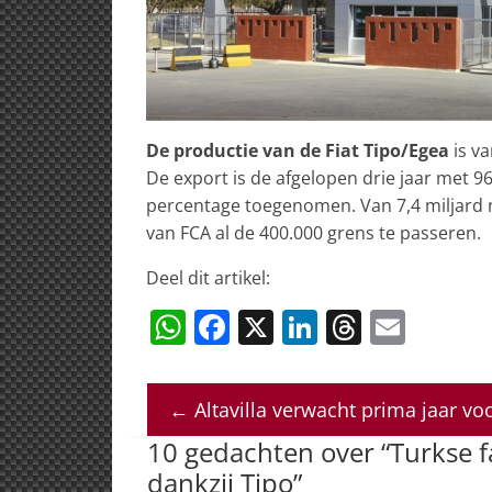
De productie van de Fiat Tipo/Egea
is v
De export is de afgelopen drie jaar met 9
percentage toegenomen. Van 7,4 miljard n
van FCA al de 400.000 grens te passeren.
Deel dit artikel:
W
F
X
Li
T
E
h
a
n
h
m
at
c
k
re
ai
←
Altavilla verwacht prima jaar vo
s
e
e
a
l
10 gedachten over “
Turkse 
A
b
dI
d
dankzij Tipo
”