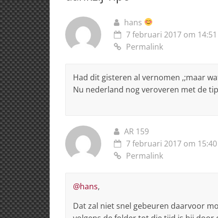
p
o
n
s
p
o
hans
k
7 februari 2017 om 14:51
Permalink
Had dit gisteren al vernomen ,;maar wa
Nu nederland nog veroveren met de tip
AR 159
7 februari 2017 om 15:40
Permalink
@hans
,
Dat zal niet snel gebeuren daarvoor m
volgens de folder tot die tijd is hij doo