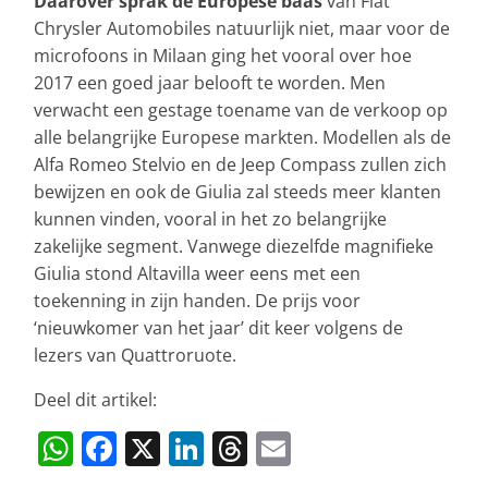
Daarover sprak de Europese baas
van Fiat
Chrysler Automobiles natuurlijk niet, maar voor de
microfoons in Milaan ging het vooral over hoe
2017 een goed jaar belooft te worden. Men
verwacht een gestage toename van de verkoop op
alle belangrijke Europese markten. Modellen als de
Alfa Romeo Stelvio en de Jeep Compass zullen zich
bewijzen en ook de Giulia zal steeds meer klanten
kunnen vinden, vooral in het zo belangrijke
zakelijke segment. Vanwege diezelfde magnifieke
Giulia stond Altavilla weer eens met een
toekenning in zijn handen. De prijs voor
‘nieuwkomer van het jaar’ dit keer volgens de
lezers van Quattroruote.
Deel dit artikel:
W
F
X
Li
T
E
h
a
n
h
m