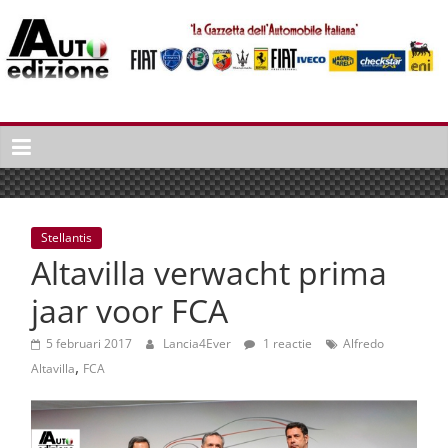
Spring
naar
inhoud
Auto
Edizione
La
Gazetta
dell'Automobile
Stellantis
Italiana
Altavilla verwacht prima
|
Italiaans
jaar voor FCA
autonieuws
&
5 februari 2017
Lancia4Ever
1 reactie
Alfredo
,
lifestyle
Altavilla
FCA