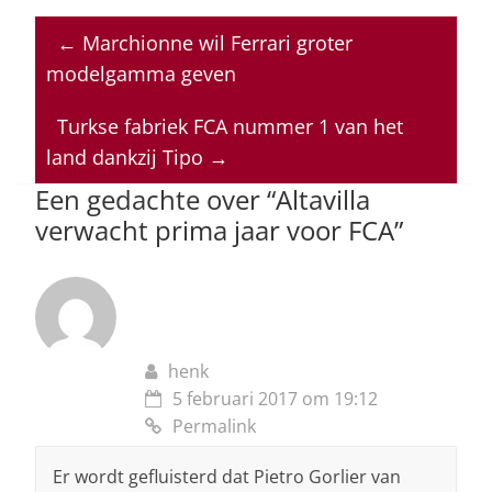
at
c
k
re
ai
←
Marchionne wil Ferrari groter
s
e
e
a
l
modelgamma geven
A
b
dI
d
p
o
n
s
Turkse fabriek FCA nummer 1 van het
land dankzij Tipo
→
p
o
Een gedachte over “
Altavilla
k
verwacht prima jaar voor FCA
”
henk
5 februari 2017 om 19:12
Permalink
Er wordt gefluisterd dat Pietro Gorlier van