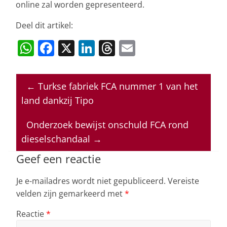
online zal worden gepresenteerd.
Deel dit artikel:
W
F
X
Li
T
E
h
a
n
h
m
at
c
k
re
ai
←
Turkse fabriek FCA nummer 1 van het
s
e
e
a
l
land dankzij Tipo
A
b
dI
d
p
o
n
s
Onderzoek bewijst onschuld FCA rond
dieselschandaal
→
p
o
k
Geef een reactie
Je e-mailadres wordt niet gepubliceerd.
Vereiste
velden zijn gemarkeerd met
*
Reactie
*