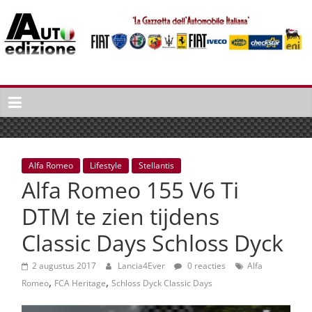
Spring
naar
inhoud
Auto
Edizione
La
Gazetta
dell'Automobile
Alfa Romeo
Lifestyle
Stellantis
Italiana
Alfa Romeo 155 V6 Ti
|
Italiaans
DTM te zien tijdens
autonieuws
Classic Days Schloss Dyck
&
lifestyle
2 augustus 2017
Lancia4Ever
0 reacties
Alfa
,
,
Romeo
FCA Heritage
Schloss Dyck Classic Days