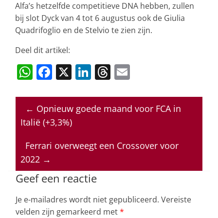
Alfa’s hetzelfde competitieve DNA hebben, zullen
bij slot Dyck van 4 tot 6 augustus ook de Giulia
Quadrifoglio en de Stelvio te zien zijn.
Deel dit artikel:
W
F
X
Li
T
E
h
a
n
h
m
at
c
k
re
ai
←
Opnieuw goede maand voor FCA in
s
e
e
a
l
Italië (+3,3%)
A
b
dI
d
p
o
n
s
Ferrari overweegt een Crossover voor
2022
→
p
o
k
Geef een reactie
Je e-mailadres wordt niet gepubliceerd.
Vereiste
velden zijn gemarkeerd met
*