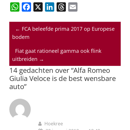
W
F
X
Li
T
E
h
a
n
h
m
at
c
k
re
ai
←
FCA beleefde prima 2017 op Europese
s
e
e
a
l
bodem
A
b
dI
d
p
o
n
s
Fiat gaat rationeel gamma ook flink
uitbreiden
→
p
o
14 gedachten over “
Alfa Romeo
k
Giulia Veloce is de best wensbare
auto
”
Hoekree