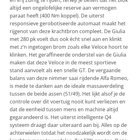
en vrij zuinig te rijden, terwijl je beseft dat het blok
altijd een ongelofelijke reserve aan vermogen
paraat heeft (400 Nm koppel). De uiterst
responsieve gerobotiseerde automaat maakt het
rijgenot van deze krachtbron compleet. De Giulia
met 280 pk voelt dus ook écht snel aan en klinkt
met z’n ingetogen brom zoals elke Veloce hoort te
klinken. Het geraffineerde onderstel van de Giulia
maken dat deze Veloce in de meest sportieve
stand aanvoelt als een snelle GT. De vergaande
balans van deze nimmer saai rijdende Alfa Romeo,
is mede te danken aan de ideale massaverdeling
tussen de beide assen (51/49). Het lijkt alsof je de
controle over dit voertuig nooit kunt verliezen en
dat de eenheid tussen mens en machine altijd
gegarandeerd is. Het uiterst intelligente Q4
systeem draagt daar uiteraard aan bij. Alles op de
achterwielen totdat het noodzakelijk wordt om de