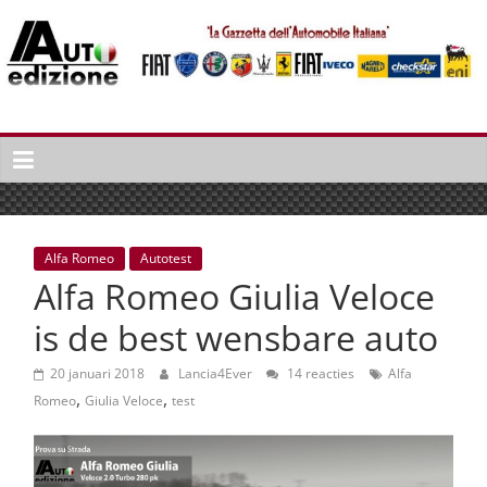
Spring
naar
inhoud
Auto
Edizione
La
Gazetta
dell'Automobile
Alfa Romeo
Autotest
Italiana
Alfa Romeo Giulia Veloce
|
Italiaans
is de best wensbare auto
autonieuws
&
20 januari 2018
Lancia4Ever
14 reacties
Alfa
,
,
lifestyle
Romeo
Giulia Veloce
test