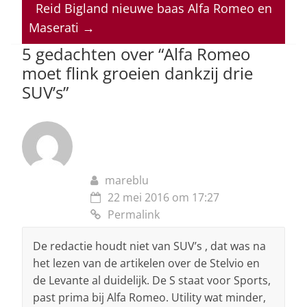
p
o
n
s
Reid Bigland nieuwe baas Alfa Romeo en
Maserati
→
p
o
5 gedachten over “
Alfa Romeo
k
moet flink groeien dankzij drie
SUV’s
”
mareblu
22 mei 2016 om 17:27
Permalink
De redactie houdt niet van SUV’s , dat was na
het lezen van de artikelen over de Stelvio en
de Levante al duidelijk. De S staat voor Sports,
past prima bij Alfa Romeo. Utility wat minder,